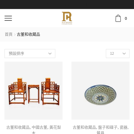
0
首頁
古董和收藏品
古董和收藏品
,
中國古董
,
黃花梨
古董和收藏品
,
盤子和碟子
,
瓷器
,
木
餐具